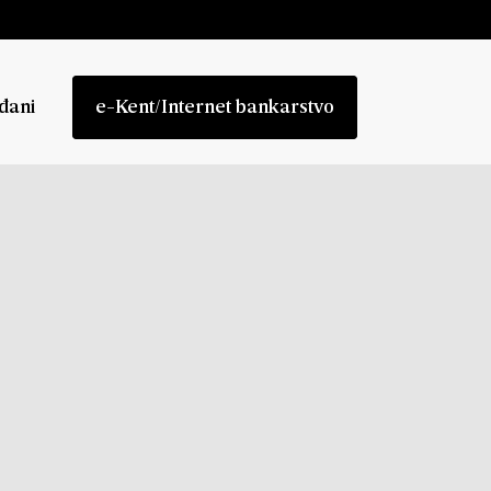
đani
e-Kent/Internet bankarstvo