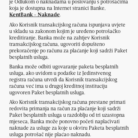
je Odlukom o naknadama u poslovanju s potrošačima
koja je dostupna na Internet stranici Banke,
.
KentBank - Naknade
Ako Korisnik transakcijskog računa ispunjava uvjete
u skladu sa zakonom kojim je uređeno potrošačko
kreditiranje, Banka može na zahtjev Korisnik
transakcijskog računa, ugovoriti dopušteno
prekoračenje po računu za plaćanje koji sadrži Paket
besplatnih usluga.
Banka može odbiti ugovaranje paketa besplatnih
usluga, ako uvidom u podatke iz Jedinstvenog
registra računa utvrdi da Korisnik transakcijskog
računa već ima u drugoj kreditnoj instituciju
ugovoren Paket besplatnih usluga.
Ako Korisnik transakcijskog računa prestane primati
redovita primanja na račun za plaćanje koji sadrži
Paket besplatnih usluga u razdoblju od tri uzastopna
mjeseca, Banka može ponovno početi naplaćivati
naknade za usluge za koje u okviru Paketa besplatnih
usluga potrošač nije plaćao naknadu.