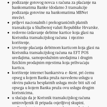
podizanje gotovog novca s računa za plaćanje na
bankomatima Banke (dodatno 3 transakcije
podizanja gotovine na bankomatima MBNet
mreže),
priljevi nacionalnih i prekograničnih platnih
transakcija u Službenoj valuti Republike Hrvatske,
redovno izdavanje debitne kartice koja glasi na
Korisnika transakcijskog računa i njezino
korištenje,
izvršenje plaćanja debitnom karticom koja glasi na
Korisnika transakcijskog računa na EFT POS
uređajima, samoposlužnim uređajima i drugim
fizičkim prodajnim mjestima koja prihvaćaju
karticu,
korištenje internet bankarstva e-Kent, pri čemu
opseg u kojem Banka pruža navedenu uslugu u
okviru paketa besplatnih usluga može biti uži od
opsega u kojem Banka pruža ovu uslugu drugim
korisnicima,
u slučaju da je Korisnik transakcijskog računa
umirovljenik ili pripada osjetljivoj skupini,