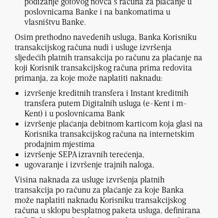
podizanje gotovog novca s računa za plaćanje u
poslovnicama Banke i na bankomatima u
vlasništvu Banke.
Osim prethodno navedenih usluga, Banka Korisniku
transakcijskog računa nudi i usluge izvršenja
sljedećih platnih transakcija po računu za plaćanje na
koji Korisnik transakcijskog računa prima redovita
primanja, za koje može naplatiti naknadu:
izvršenje kreditnih transfera i Instant kreditnih
transfera putem Digitalnih usluga (e-Kent i m-
Kent) i u poslovnicama Bank
izvršenje plaćanja debitnom karticom koja glasi na
Korisnika transakcijskog računa na internetskim
prodajnim mjestima
izvršenje SEPA izravnih terećenja,
ugovaranje i izvršenje trajnih naloga,
Visina naknada za usluge izvršenja platnih
transakcija po računu za plaćanje za koje Banka
može naplatiti naknadu Korisniku transakcijskog
računa u sklopu besplatnog paketa usluga, definirana