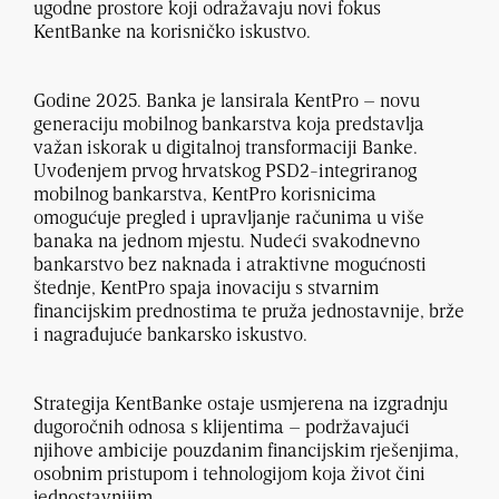
ugodne prostore koji odražavaju novi fokus
KentBanke na korisničko iskustvo.
Godine 2025. Banka je lansirala KentPro – novu
generaciju mobilnog bankarstva koja predstavlja
važan iskorak u digitalnoj transformaciji Banke.
Uvođenjem prvog hrvatskog PSD2-integriranog
mobilnog bankarstva, KentPro korisnicima
omogućuje pregled i upravljanje računima u više
banaka na jednom mjestu. Nudeći svakodnevno
bankarstvo bez naknada i atraktivne mogućnosti
štednje, KentPro spaja inovaciju s stvarnim
financijskim prednostima te pruža jednostavnije, brže
i nagrađujuće bankarsko iskustvo.
Strategija KentBanke ostaje usmjerena na izgradnju
dugoročnih odnosa s klijentima – podržavajući
njihove ambicije pouzdanim financijskim rješenjima,
osobnim pristupom i tehnologijom koja život čini
jednostavnijim.