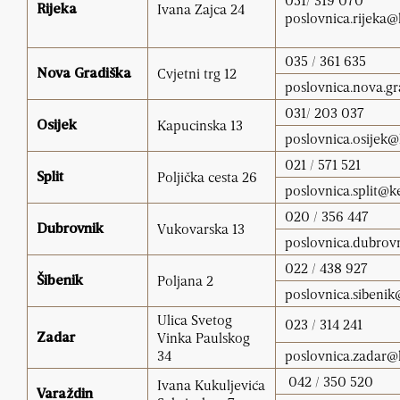
051/ 319 070
Ivana Zajca 24
Rijeka
poslovnica.rijeka
035 / 361 635
Cvjetni trg 12
Nova Gradiška
poslovnica.nova.g
031/ 203 037
Kapucinska 13
Osijek
poslovnica.osijek
021 / 571 521
Poljička cesta 26
Split
poslovnica.split@k
020 / 356 447
Vukovarska 13
Dubrovnik
poslovnica.dubrov
022 / 438 927
Poljana 2
Šibenik
poslovnica.sibeni
Ulica Svetog
023 / 314 241
Vinka Paulskog
Zadar
34
poslovnica.zadar@
042 / 350 520
Ivana Kukuljevića
Varaždin