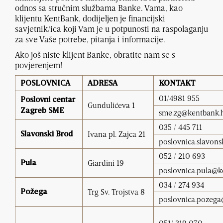
odnos sa stručnim službama Banke. Vama, kao
klijentu KentBank, dodijeljen je financijski
savjetnik/ica koji Vam je u potpunosti na raspolaganju
za sve Vaše potrebe, pitanja i informacije.
Ako još niste klijent Banke, obratite nam se s
povjerenjem!
POSLOVNICA
ADRESA
KONTAKT
01/4981 955
Poslovni centar
Gundulićeva 1
Zagreb SME
sme.zg@kentbank.
035 / 445
Ivana pl. Zajca 21
Slavonski Brod
poslovnica.slavon
052 / 210 693
Giardini 19
Pula
poslovnica.pula@k
034 / 274 934
Trg Sv. Trojstva 8
Požega
poslovnica.pozega