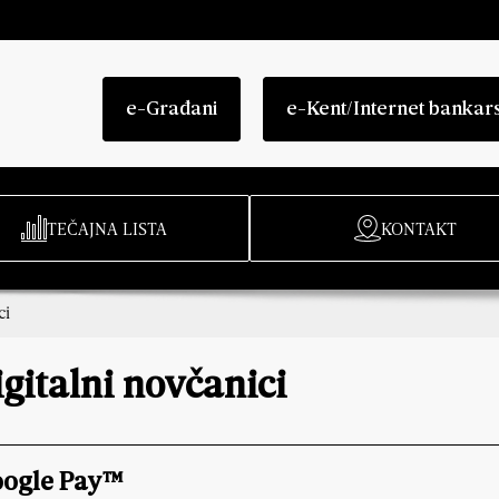
e-Građani
e-Kent/Internet bankar
TEČAJNA LISTA
KONTAKT
ci
gitalni novčanici
ogle Pay™️