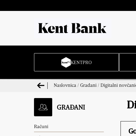
KENTPRO
Naslovnica
/
Građani
/
Digitalni novčani
Di
GRAĐANI
Računi
Go