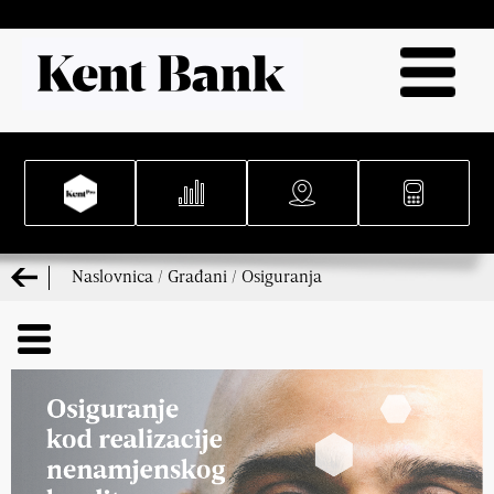
Naslovnica
/
Građani
/
Osiguranja