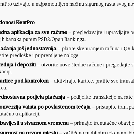
ntPro uživajte u najpametnijem načinu sigurnog rasta svog no
 donosi KentPro
– pregledavajte i upravljajte 
edna aplikacija za sve račune
gih banaka putem PSD2/Open Bankinga.
– platite skeniranjem računa i QR k
laćanja još jednostavnija
stite predloške i pripremljene naloge.
– otvorite nove štedne račune i pregledajte s
tednja i depoziti
kaciji.
– aktivirajte kartice, pratite sve transa
artice pod kontrolom
icu.
– podijelite transakcije na rate i
ednostavna podjela plaćanja
– pristupite transpa
onverzija valuta po povlaštenom tečaju
utačno u aplikaciji.
– primajte trenutačne obavije
bavijesti u stvarnom vremenu
– zaštićeno mobilnim tokenom, b
igurnost na prvom mjestu