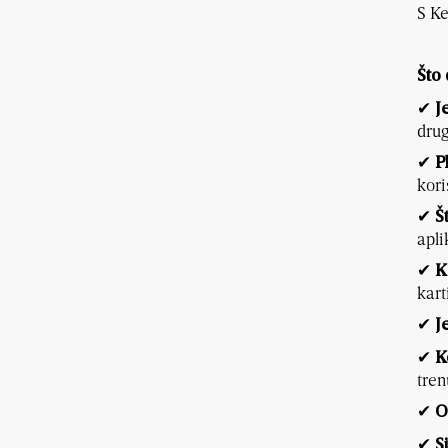
S Ke
Što
✔
J
dru
✔
P
kori
✔
Š
apli
✔
K
kart
✔
J
✔
K
tren
✔
O
✔
S