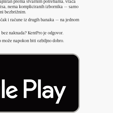
zajniran prema stvarnim potrebama, vraća
pisa, nema kompliciranih izbornika — samo
ni bezbrižnim.
 čak i račune iz drugih banaka — na jednom
 i bez naknada? KentPro je odgovor.
o može napokon biti ozbiljno dobro.