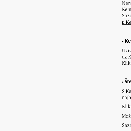
Nema
Kent
Sazn
u K
• K
Uživ
uz K
Klik
• Š
S Ke
najb
Klik
Može
Saz