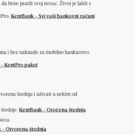
 biste pratili svoj novac. Život je lakši s
tPro:
KentBank - Svi vaši bankovni računi
una i bez naknade za mobilno bankarstvo
- KentPro paket
tvorenu štednju i uživati u nekim od
 štednje:
KentBank - Oročena štednja
seca.
 - Otvorena štednja