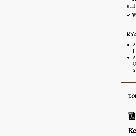
usk
✔
V
Kak
A
P
A
O
a
DO
Ke