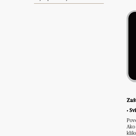
Zaš
• Sv
Pove
Ako 
klik