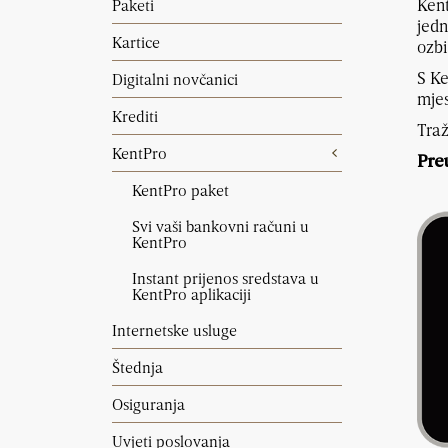
Kent
Paketi
jedn
Kartice
ozbi
S Ke
Digitalni novčanici
mjes
Krediti
Traž
KentPro
Pre
KentPro paket
Svi vaši bankovni računi u
KentPro
Instant prijenos sredstava u
KentPro aplikaciji
Internetske usluge
Štednja
Osiguranja
Uvjeti poslovanja