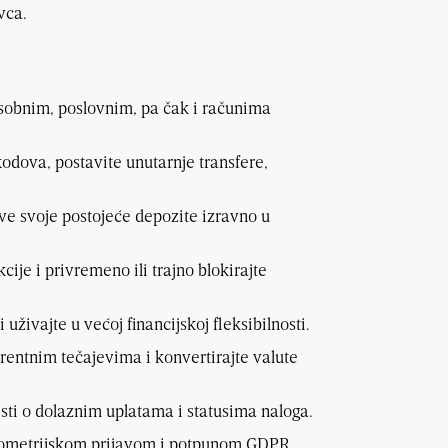
vca.
osobnim, poslovnim, pa čak i računima
odova, postavite unutarnje transfere,
ve svoje postojeće depozite izravno u
kcije i privremeno ili trajno blokirajte
 uživajte u većoj financijskoj fleksibilnosti.
rentnim tečajevima i konvertirajte valute
sti o dolaznim uplatama i statusima naloga.
iometrijskom prijavom i potpunom GDPR