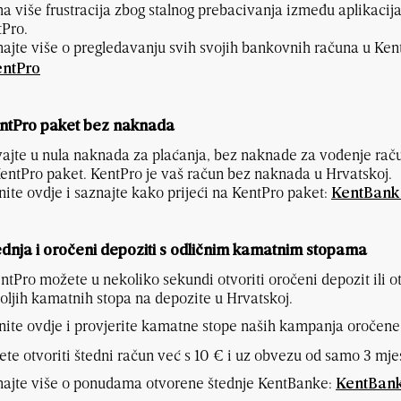
 više frustracija zbog stalnog prebacivanja između aplikacija da
Pro.
ajte više o pregledavanju svih svojih bankovnih računa u Ken
entPro
entPro paket bez naknada
ajte u nula naknada za plaćanja, bez naknade za vođenje rač
entPro paket. KentPro je vaš račun bez naknada u Hrvatskoj.
nite ovdje i saznajte kako prijeći na KentPro paket:
KentBank 
tednja i oročeni depoziti s odličnim kamatnim stopama
ntPro možete u nekoliko sekundi otvoriti oročeni depozit ili o
oljih kamatnih stopa na depozite u Hrvatskoj.
nite ovdje i provjerite kamatne stope naših kampanja oročene
te otvoriti štedni račun već s 10 € i uz obvezu od samo 3 mje
najte više o ponudama otvorene štednje KentBanke:
KentBank