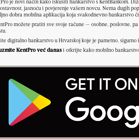
Pro je novi način kako iskusiti bankarstvo s KentBankom. Di
ostavnost, jasnoću i povjerenje vašem novcu. Nema dugih po
ljno dobra mobilna aplikacija koja svakodnevno bankarstvo či
ntPro možete pratiti sve svoje račune — osobne, poslovne, pa
tu.
ite digitalno bankarstvo u Hrvatskoj koje je pametno, sigurno
i otkrijte kako mobilno bankarstv
uzmite KentPro već danas