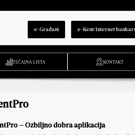
e-Građani
e-Kent/Internet bankar
TEČAJNA LISTA
KONTAKT
entPro
ntPro – Ozbiljno dobra aplikacija