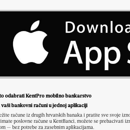
to odabrati KentPro mobilno bankarstvo
i vaši bankovni računi u jednoj aplikaciji
žite račune iz drugih hrvatskih banaka i pratite sve svoje izn
imate poslovne račune u KentBanci, možete se prebacivati iz
om — bez potrebe za zasebnim aplikacijama.