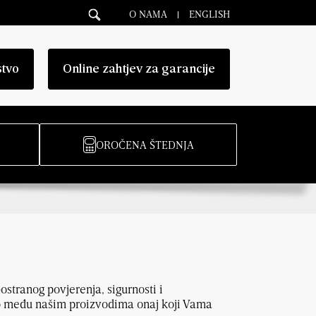
O NAMA
ENGLISH
stvo
Online zahtjev za garancije
OROČENA ŠTEDNJA
ostranog povjerenja, sigurnosti i
to među našim proizvodima onaj koji Vama