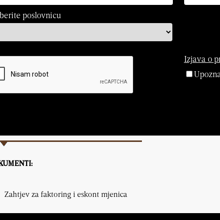
erite poslovnicu
Izjava o p
Upoznat
KUMENTI:
Zahtjev za faktoring i eskont mjenica