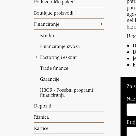
potr
Poduzetnički paketi
potr
Boutique proizvodi
ugov
neli
Financiranje
brzo
Krediti
U p
D
Financiranje izvoza
D
Factoring i eskont
J
E
Trade finance
Garancije
Za s
HBOR ‑ Posebni programi
financiranja
Nazi
Depoziti
Riznica
Broj
Kartice