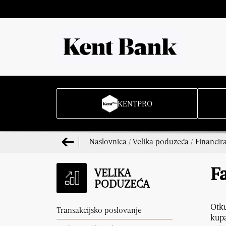
KENTPRO
Naslovnica
/
Velika poduzeća
/
Financir
VELIKA
Fa
PODUZEĆA
Otku
Transakcijsko poslovanje
kupa