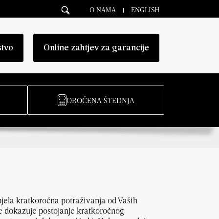
O NAMA
ENGLISH
stvo
Online zahtjev za garancije
OROČENA ŠTEDNJA
pjela kratkoročna potraživanja od Vaših
e dokazuje postojanje kratkoročnog