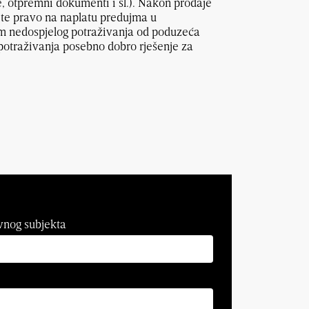
e, otpremni dokumenti i sl.). Nakon prodaje
čete pravo na naplatu predujma u
m nedospjelog potraživanja od poduzeća
potraživanja posebno dobro rješenje za
vnog subjekta