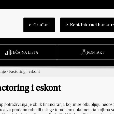
e-Građani
e-Kent/Internet bankar
TEČAJNA LISTA
KONTAKT
anje
/
Factoring i eskont
ctoring i eskont
p potraživanja je oblik financiranja kojim se otkupljuju nedos
ca za prodanu robu ili usluge temeljem dokumenata kojima s