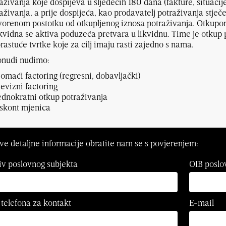
aživanja koje dospijeva u sljedećih 180 dana (fakture, situacij
aživanja, a prije dospijeća, kao prodavatelj potraživanja stje
orenom postotku od otkupljenog iznosa potraživanja. Otkupo
kvidna se aktiva poduzeća pretvara u likvidnu. Time je otkup 
rastuće tvrtke koje za cilj imaju rasti zajedno s nama.
onudi nudimo:
omaći factoring (regresni, dobavljački)
evizni factoring
ednokratni otkup potraživanja
skont mjenica
ve detaljne informacije obratite nam se s povjerenjem:
v poslovnog subjekta
OIB poslo
 telefona za kontakt
E-mail