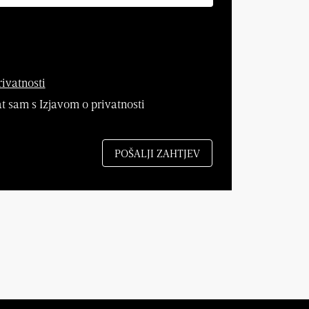
rivatnosti
 sam s Izjavom o privatnosti