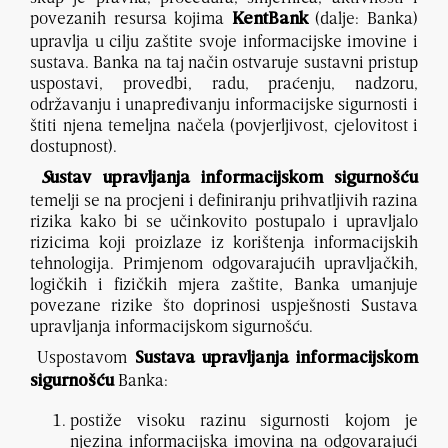
povezanih resursa kojima
(dalje: Banka)
KentBank
upravlja u cilju zaštite svoje informacijske imovine i
sustava. Banka na taj način ostvaruje sustavni pristup
uspostavi, provedbi, radu, praćenju, nadzoru,
održavanju i unapređivanju informacijske sigurnosti i
štiti njena temeljna načela (povjerljivost, cjelovitost i
dostupnost).
S
ustav upravljanja informacijskom sigurnošću
temelji se na procjeni i definiranju prihvatljivih razina
rizika kako bi se učinkovito postupalo i upravljalo
rizicima koji proizlaze iz korištenja informacijskih
tehnologija. Primjenom odgovarajućih upravljačkih,
logičkih i fizičkih mjera zaštite, Banka umanjuje
povezane rizike što doprinosi uspješnosti Sustava
upravljanja informacijskom sigurnošću.
Uspostavom
Sustava upravljanja informacijskom
Banka:
sigurnošću
postiže visoku razinu sigurnosti kojom je
njezina informacijska imovina na odgovarajući