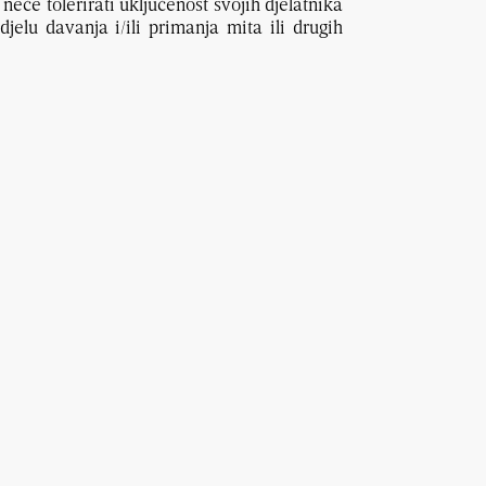
će tolerirati uključenost svojih djelatnika
djelu davanja i/ili primanja mita ili drugih