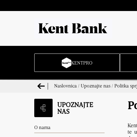
KENTPRO
Naslovnica
/
Upoznajte nas
/
Politka spr
UPOZNAJTE
Po
NAS
Kent
O nama
te 