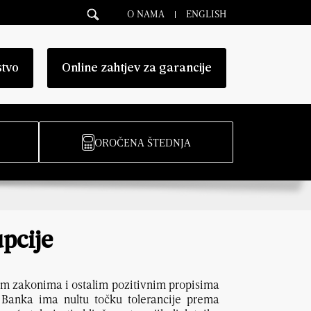
O NAMA
ENGLISH
stvo
Online zahtjev za garancije
OROČENA ŠTEDNJA
upcije
ivim zakonima i ostalim pozitivnim propisima
 Banka ima nultu točku tolerancije prema