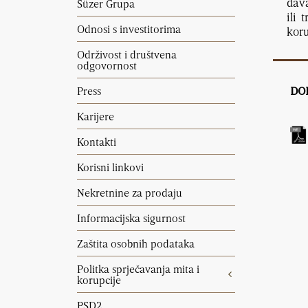
dava
Süzer Grupa
ili 
Odnosi s investitorima
koru
Održivost i društvena
odgovornost
Press
DO
Karijere
Kontakti
Korisni linkovi
Nekretnine za prodaju
Informacijska sigurnost
Zaštita osobnih podataka
Politka sprječavanja mita i
korupcije
PSD2