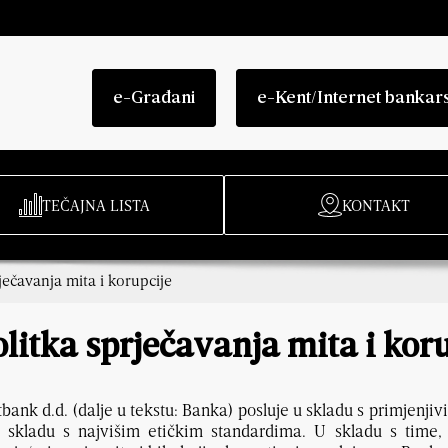
e-Građani
e-Kent/Internet bankar
TEČAJNA LISTA
KONTAKT
ječavanja mita i korupcije
litka sprječavanja mita i kor
bank d.d. (dalje u tekstu: Banka) posluje u skladu s primjenj
u skladu s najvišim etičkim standardima. U skladu s time,