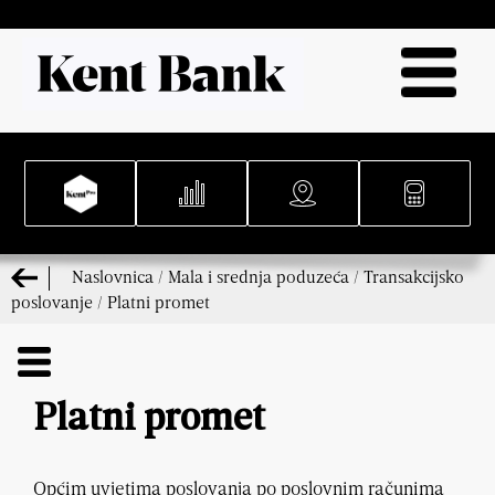
Naslovnica
/
Mala i srednja poduzeća
/
Transakcijsko
poslovanje
/
Platni promet
Platni promet
Općim uvjetima poslovanja po poslovnim računima