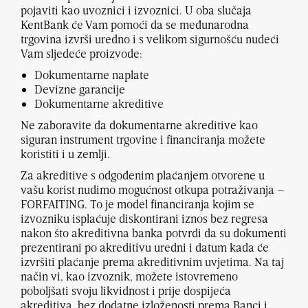
pojaviti kao uvoznici i izvoznici. U oba slučaja
KentBank će Vam pomoći da se međunarodna
trgovina izvrši uredno i s velikom sigurnošću nudeći
Vam sljedeće proizvode:
Dokumentarne naplate
Devizne garancije
Dokumentarne akreditive
Ne zaboravite da dokumentarne akreditive kao
siguran instrument trgovine i financiranja možete
koristiti i u zemlji.
Za akreditive s odgođenim plaćanjem otvorene u
vašu korist nudimo mogućnost otkupa potraživanja –
FORFAITING. To je model financiranja kojim se
izvozniku isplaćuje diskontirani iznos bez regresa
nakon što akreditivna banka potvrdi da su dokumenti
prezentirani po akreditivu uredni i datum kada će
izvršiti plaćanje prema akreditivnim uvjetima. Na taj
način vi, kao izvoznik, možete istovremeno
poboljšati svoju likvidnost i prije dospijeća
akreditiva, bez dodatne izloženosti prema Banci i