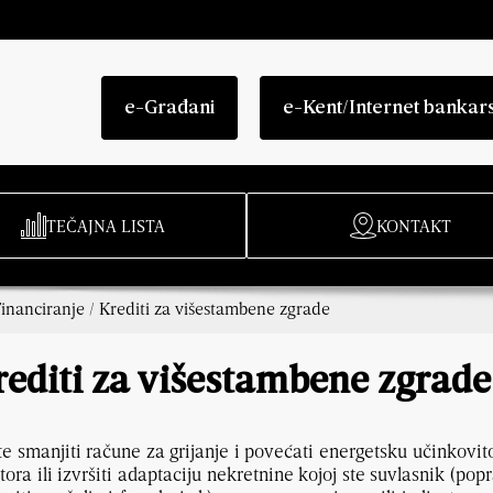
e-Građani
e-Kent/Internet bankar
TEČAJNA LISTA
KONTAKT
inanciranje
/
Krediti za višestambene zgrade
rediti za višestambene zgrade
te smanjiti račune za grijanje i povećati energetsku učinkovit
tora ili izvršiti adaptaciju nekretnine kojoj ste suvlasnik (pop