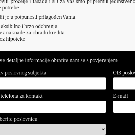
viti pročelje i fasade i sl.) za vas smo pripremili jedinstven
 potrebe.
it je u potpunosti prilagođen Vama:
leksibilno i brzo odobrenje
ez naknade za obradu kredita
ez hipoteke
ve detaljne informacije obratite nam se s povjerenjem:
v poslovnog subjekta
OIB poslo
 telefona za kontakt
E-mail
erite poslovnicu