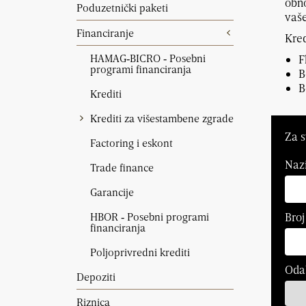
obno
Poduzetnički paketi
vaše
Financiranje
Kred
HAMAG‑BICRO ‑ Posebni
F
programi financiranja
B
B
Krediti
Krediti za višestambene zgrade
Za s
Factoring i eskont
Nazi
Trade finance
Garancije
HBOR ‑ Posebni programi
Broj
financiranja
Poljoprivredni krediti
Odab
Depoziti
Riznica