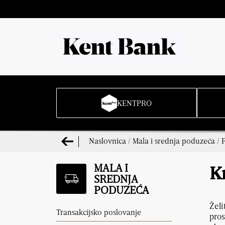
KENTPRO
Naslovnica
/
Mala i srednja poduzeća
/
F
MALA I
K
SREDNJA
PODUZEĆA
Želi
Transakcijsko poslovanje
pros