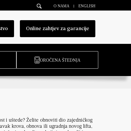
O NAMA
ENGLISH
stvo
Online zahtjev za garancije
OROČENA ŠTEDNJA
ost i uštede? Želite obnoviti dio zajedničkog
ravak krova, obnova ili ugradnja novog lifta,