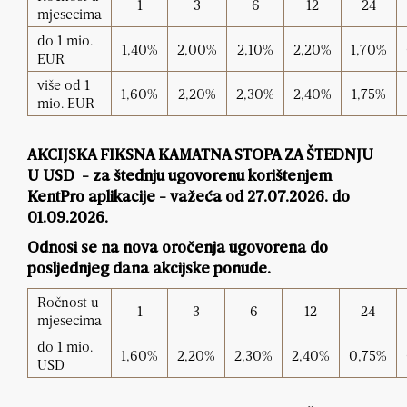
1
3
6
12
24
mjesecima
do 1 mio.
1,40%
2,00%
2,10%
2,20%
1,70%
EUR
više od 1
1,60%
2,20%
2,30%
2,40%
1,75%
mio. EUR
AKCIJSKA FIKSNA KAMATNA STOPA ZA ŠTEDNJU
U USD -
za štednju
ugovorenu korištenjem
KentPro aplikacije
-
važeća od 27.07.2026. do
01.09.2026.
Odnosi se na nova oročenja ugovorena do
posljednjeg dana akcijske ponude.
Ročnost u
1
3
6
12
24
mjesecima
do 1 mio.
1,60%
2,20%
2,30%
2,40%
0,75%
USD