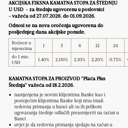
AKCIJSKA FIKSNA KAMATNA STOPA ZA ŠTEDNJU
U USD - za štednju
ugovorenu u poslovnici
-
važeća od 27.07.2026. do 01.09.2026.
Odnosi se na nova oročenja ugovorena do
posljednjeg dana akcijske ponude.
Ročnost u
1
3
6
12
24
mjesecima
do 1 mio.
1,40%
2,00%
2,10%
2,20%
0,75%
USD
KAMATNA STOPA ZA PROIZVOD "Plaća Plus
Štednja" važeća od 18.2.2026.
namjenjena je novim klijentima Banke kao i
postojećim klijentima Banke koji nisu imali
redovna primanja u banci ali su ih prilkom
ugovaranja štednje odlučili preusmjeriti na račun u
Banci
uvjet je da redovna primanja sjedaju na račun u