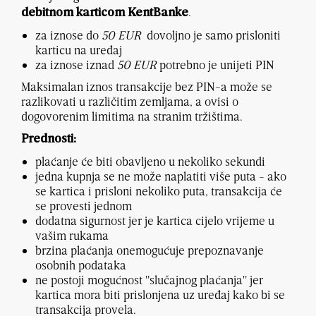
.
debitnom karticom KentBanke
za iznose do
5
0
EUR
dovoljno je samo prisloniti
karticu na uređaj
za iznose iznad
5
0
EUR
potrebno je unijeti PIN
Maksimalan iznos transakcije bez PIN-a može se
razlikovati u različitim zemljama, a ovisi o
dogovorenim limitima na stranim tržištima.
Prednosti:
plaćanje će biti obavljeno u nekoliko sekundi
jedna kupnja se ne može naplatiti više puta - ako
se kartica i prisloni nekoliko puta, transakcija će
se provesti jednom
dodatna sigurnost jer je kartica cijelo vrijeme u
vašim rukama
brzina plaćanja onemogućuje prepoznavanje
osobnih podataka
ne postoji mogućnost "slučajnog plaćanja" jer
kartica mora biti prislonjena uz uređaj kako bi se
transakcija provela.