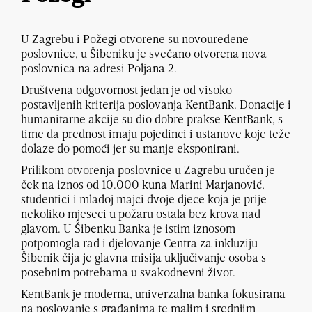
U Zagrebu i Požegi otvorene su novouređene
poslovnice, u Šibeniku je svečano otvorena nova
poslovnica na adresi Poljana 2.
Društvena odgovornost jedan je od visoko
postavljenih kriterija poslovanja KentBank. Donacije i
humanitarne akcije su dio dobre prakse KentBank, s
time da prednost imaju pojedinci i ustanove koje teže
dolaze do pomoći jer su manje eksponirani.
Prilikom otvorenja poslovnice u Zagrebu uručen je
ček na iznos od 10.000 kuna Marini Marjanović,
studentici i mladoj majci dvoje djece koja je prije
nekoliko mjeseci u požaru ostala bez krova nad
glavom. U Šibenku Banka je istim iznosom
potpomogla rad i djelovanje Centra za inkluziju
Šibenik čija je glavna misija uključivanje osoba s
posebnim potrebama u svakodnevni život.
KentBank je moderna, univerzalna banka fokusirana
na poslovanje s građanima te malim i srednjim