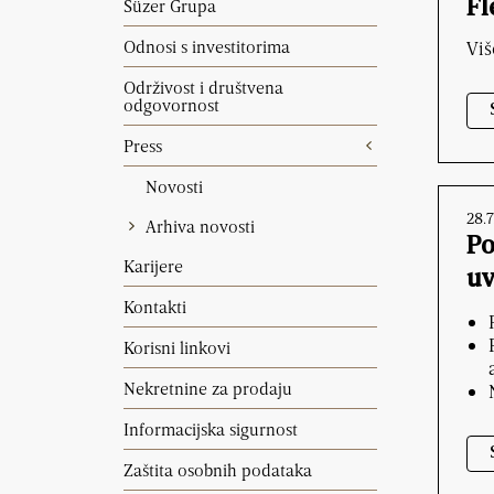
Süzer Grupa
Fl
Odnosi s investitorima
Viš
Održivost i društvena
odgovornost
Press
Novosti
28.7
Arhiva novosti
Po
Karijere
uv
Kontakti
Korisni linkovi
Nekretnine za prodaju
Informacijska sigurnost
Zaštita osobnih podataka