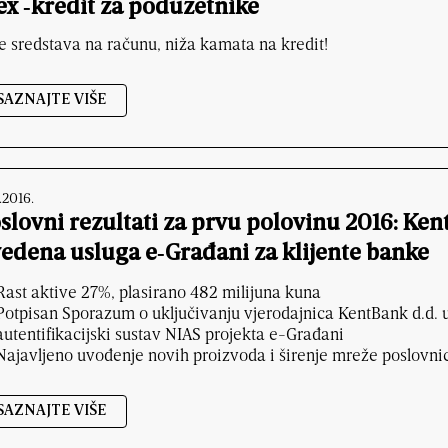
ex ‑kredit za poduzetnike
e sredstava na računu, niža kamata na kredit!
SAZNAJTE VIŠE
.2016.
slovni rezultati za prvu polovinu 2016: Ken
edena usluga e‑Građani za klijente banke
Rast aktive 27%, plasirano 482 milijuna kuna
Potpisan Sporazum o uključivanju vjerodajnica KentBank d.d. u 
autentifikacijski sustav NIAS projekta e-Građani
Najavljeno uvođenje novih proizvoda i širenje mreže poslovn
SAZNAJTE VIŠE