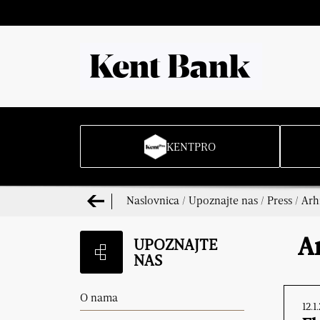
KENTPRO
Naslovnica
/
Upoznajte nas
/
Press
/
Arh
UPOZNAJTE
A
NAS
O nama
12.1