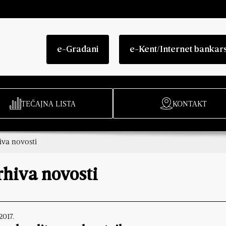
e-Građani
e-Kent/Internet bankar
TEČAJNA LISTA
KONTAKT
iva novosti
rhiva novosti
.2017.