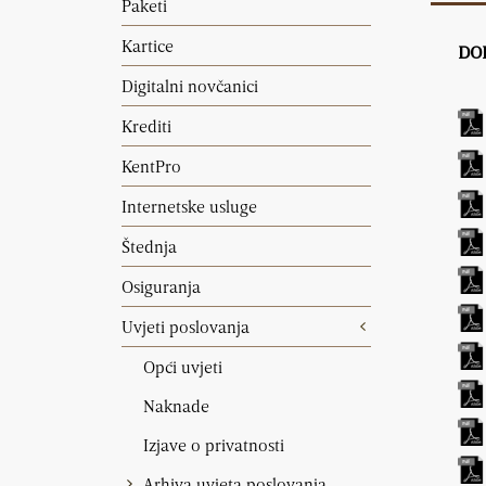
Paketi
Kartice
DO
Digitalni novčanici
Krediti
KentPro
Internetske usluge
Štednja
Osiguranja
Uvjeti poslovanja
Opći uvjeti
Naknade
Izjave o privatnosti
Arhiva uvjeta poslovanja