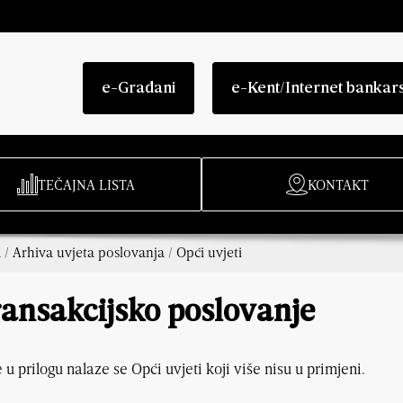
e-Građani
e-Kent/Internet bankar
TEČAJNA LISTA
KONTAKT
a
/
Arhiva uvjeta poslovanja
/
Opći uvjeti
ransakcijsko poslovanje
 u prilogu nalaze se Opći uvjeti koji više nisu u primjeni.