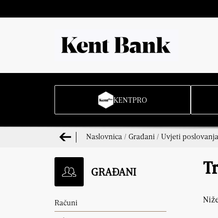
KENTPRO
Naslovnica
/
Građani
/
Uvjeti poslovanj
T
GRAĐANI
Niže
Računi