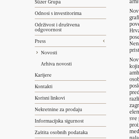
arhi
Süzer Grupa
Novi
Odnosi s investitorima
graf
pove
Održivost i društvena
odgovornost
Hrva
pose
Press
Nena
pris
Novosti
Novi
Arhiva novosti
koji
ambi
Karijere
osob
posl
Kontakti
pred
Korisni linkovi
razl
zagr
Nekretnine za prodaju
elem
sve 
Informacijska sigurnost
proi
među
Zaštita osobnih podataka
nala