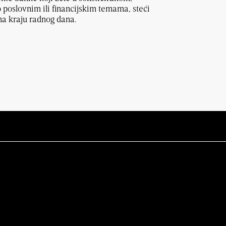
poslovnim ili financijskim temama, steći
na kraju radnog dana.