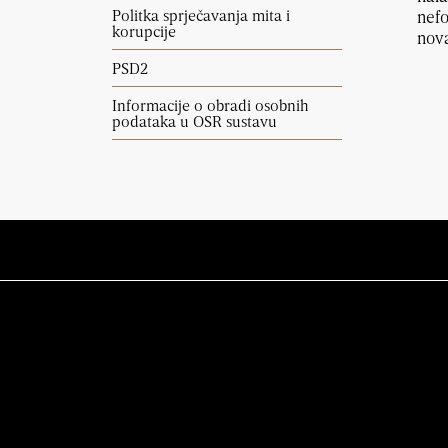
Politka sprječavanja mita i
nefo
korupcije
nova
PSD2
Informacije o obradi osobnih
podataka u OSR sustavu