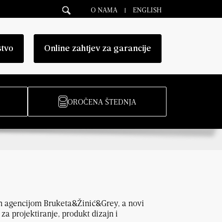
O NAMA
ENGLISH
stvo
Online zahtjev za garancije
OROČENA ŠTEDNJA
om agencijom Bruketa&Žinić&Grey, a novi
za projektiranje, produkt dizajn i