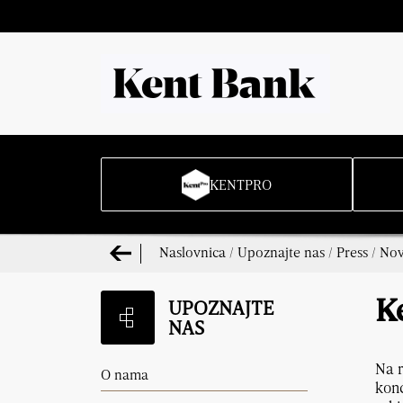
KENTPRO
Naslovnica
/
Upoznajte nas
/
Press
/
Nov
UPOZNAJTE
K
NAS
Na r
O nama
konc