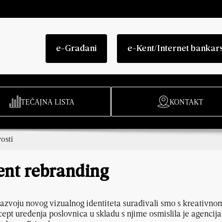
e-Građani
e-Kent/Internet bankar
TEČAJNA LISTA
KONTAKT
osti
ent rebranding
azvoju novog vizualnog identiteta surađivali smo s kreativn
ept uređenja poslovnica u skladu s njime osmislila je agencija 