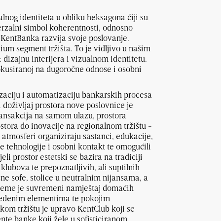
lnog identiteta u obliku heksagona čiji su
erzalni simbol koherentnosti, odnosno
 KentBanka razvija svoje poslovanje.
ium segment tržišta. To je vidljivo u našim
izajnu interijera i vizualnom identitetu.
fokusiranoj na dugoročne odnose i osobni
zaciju i automatizaciju bankarskih procesa
doživljaj prostora nove poslovnice je
transakcija na samom ulazu, prostora
tora do inovacije na regionalnom tržištu -
atmosferi organiziraju sastanci, edukacije,
e tehnologije i osobni kontakt te omogućili
eli prostor estetski se bazira na tradiciji
lubova te prepoznatljivih, ali suptilnih
e sofe, stolice u neutralnim nijansama, a
opreme je suvremeni namještaj domaćih
zvedenim elementima te pokojim
om tržištu je upravo KentClub koji se
jente banke koji žele u sofisticiranom,