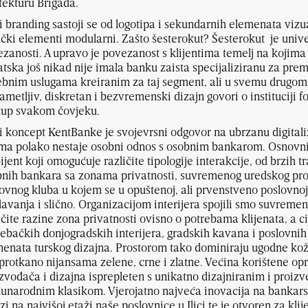
tekturu Brigada.
 branding sastoji se od logotipa i sekundarnih elemenata vizua
ički elementi modularni. Zašto šesterokut? Šesterokut je univ
zanosti. A upravo je povezanost s klijentima temelj na kojima
tska još nikad nije imala banku zaista specijaliziranu za prem
bnim uslugama kreiranim za taj segment, ali u svemu drugom: d
metljiv, diskretan i bezvremenski dizajn govori o instituciji 
tup svakom čovjeku.
 koncept KentBanke je svojevrsni odgovor na ubrzanu digitali
ma polako nestaje osobni odnos s osobnim bankarom. Osnovni 
jent koji omogućuje različite tipologije interakcije, od brzih 
nih bankara sa zonama privatnosti, suvremenog uredskog pros
ovnog kluba u kojem se u opuštenoj, ali prvenstveno poslovnoj 
avanja i slično. Organizacijom interijera spojili smo suvremen
ičite razine zona privatnosti ovisno o potrebama klijenata, a cij
ebačkih donjogradskih interijera, gradskih kavana i poslovnih k
enata turskog dizajna. Prostorom tako dominiraju ugodne kožn
protkano nijansama zelene, crne i zlatne. Većina korištene 
zvođača i dizajna isprepleten s unikatno dizajniranim i proi
narodnim klasikom. Vjerojatno najveća inovacija na bankarsk
zi na najvišoj etaži naše poslovnice u Ilici te je otvoren za kli