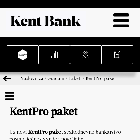
Naslovnica
/
Građani
/
Paketi
/
KentPro paket
KentPro paket
Uz novi
svakodnevno bankarstvo
KentPro paket
postaje jednostavnije i povoljnije.