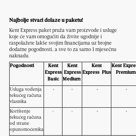
Najbolje stvari dolaze u paketu!
Kent Express paket pruža vam proizvode i usluge
koje će vam omogućiti da živite ugodnije i
raspolažete lakše svojim financijama uz brojne
dodatne pogodnosti, a sve to za samo 1 mjesečnu
naknadu.
Pogodnosti
Kent
Kent
Kent
Kent Expre
Express
Express
Express Plus
Premium
Basic
Medium
Usluga vođenja
+
+
+
+
tekućeg računa
vlasnika
Korištenje
-
-
+
+
tekućeg računa
od strane
opunomoćenika