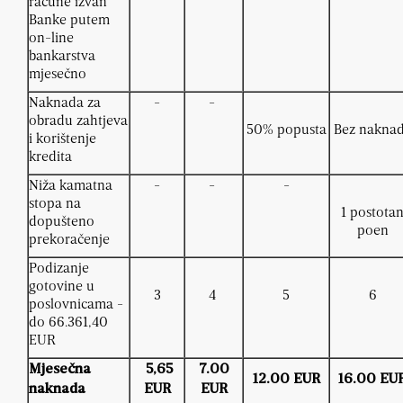
račune izvan
Banke putem
on-line
bankarstva
mjesečno
Naknada za
-
-
obradu zahtjeva
50% popusta
Bez nakna
i korištenje
kredita
Niža kamatna
-
-
-
stopa na
1 postota
dopušteno
poen
prekoračenje
Podizanje
gotovine u
3
4
5
6
poslovnicama -
do 66.361,40
EUR
Mjesečna
5
,65
7.00
12.00 EUR
16.00 EU
naknada
EUR
EUR