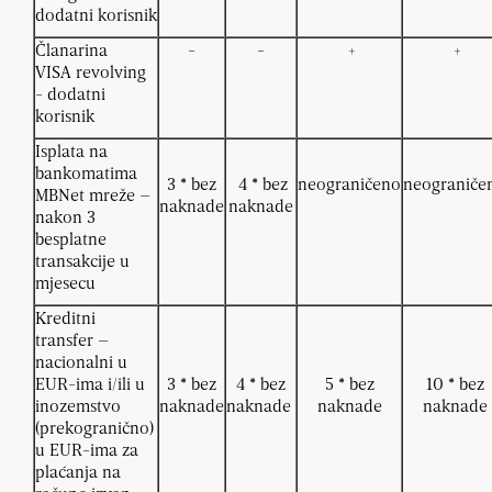
dodatni korisnik
Članarina
-
-
+
+
VISA revolving
- dodatni
korisnik
Isplata na
bankomatima
3 * bez
4 * bez
neograničeno
neograniče
MBNet mreže –
naknade
naknade
nakon 3
besplatne
transakcije u
mjesecu
Kreditni
transfer –
nacionalni u
EUR-ima i/ili u
3 * bez
4 * bez
5 * bez
10 * bez
inozemstvo
naknade
naknade
naknade
naknade
(prekogranično)
u EUR-ima za
plaćanja na