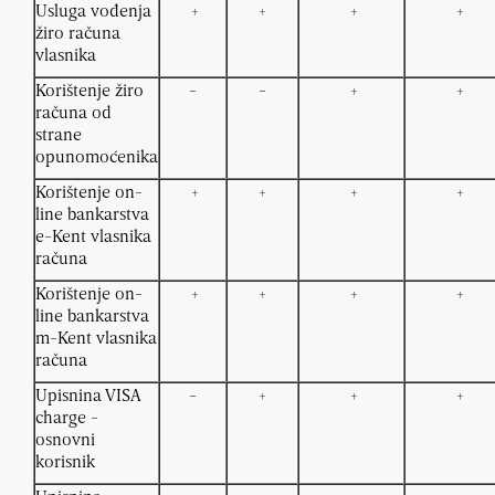
Usluga vođenja
+
+
+
+
žiro računa
vlasnika
Korištenje žiro
-
-
+
+
računa od
strane
opunomoćenika
Korištenje on-
+
+
+
+
line bankarstva
e-Kent vlasnika
računa
Korištenje on-
+
+
+
+
line bankarstva
m-Kent vlasnika
računa
Upisnina VISA
-
+
+
+
charge -
osnovni
korisnik