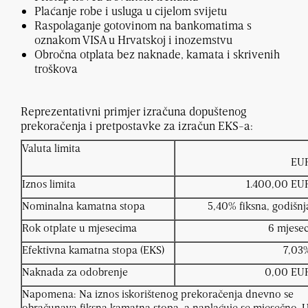
Plaćanje robe i usluga u cijelom svijetu
Raspolaganje gotovinom na bankomatima s
oznakom VISA u Hrvatskoj i inozemstvu
Obročna otplata bez naknade, kamata i skrivenih
troškova
Reprezentativni primjer izračuna dopuštenog
prekoračenja i pretpostavke za izračun EKS-a:
Valuta limita
EU
Iznos limita
1.400,00 EU
Nominalna kamatna stopa
5,40% fiksna, godišnj
Rok otplate u mjesecima
6 mjesec
Efektivna kamatna stopa (EKS)
7,03
Naknada za odobrenje
0,00 EU
Napomena: Na iznos iskorištenog prekoračenja dnevno se
obračunava fiksna kamatna stopa, a naplaćuje se mjesečno. 