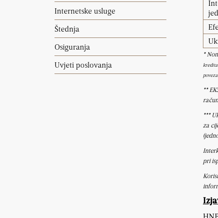
In
Internetske usluge
je
Ef
Štednja
Uk
Osiguranja
*
Nomi
Uvjeti poslovanja
kredita
povezan
** EK
račun
*** U
za ci
(jedn
Inter
pri is
Koris
infor
Izja
HNB 