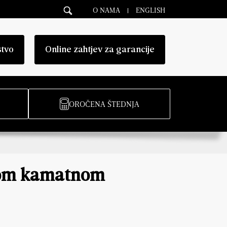
O NAMA
ENGLISH
stvo
Online zahtjev za garancije
OROČENA ŠTEDNJA
snom kamatnom