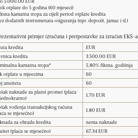
o 5.000,00 EUR
ok otplate do 5 godina (60 mjeseci)
iksna kamatna stopa za cijeli period otplate kredita
ez dodatnih instrumenata osiguranja (npr. depozit, jamac i sl.)
ezentativni primjer izračuna i pretpostavke za izračun EKS-a
luta kredita
EUR
avnica kredita
3.500,00 EUR
minalna kamatna stopa*
5,80% fiksna, godišnja
k otplate u mjeecima
60
oj anuiteta
60
ošak naknade za platni promet (plaća
1,70 EUR
 jednokratno)
ošak vođenja transakcijskog računa
1,80 EUR
laća se mjesečno)
knada za obradu kredita
nema naknade
uitet (plaća se mjesečno)
67,34 EUR