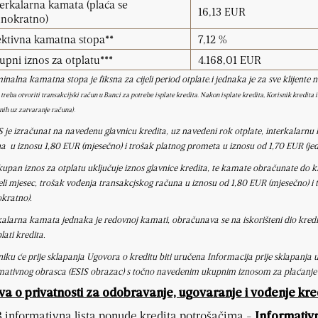
terkalarna kamata (plaća se
16,13 EUR
dnokratno)
ektivna kamatna stopa**
7,12 %
upni iznos za otplatu***
4.168,01 EUR
nalna kamatna stopa je fiksna za cijeli period otplate.i jednaka je za sve klijente
 treba otvoriti transakcijski račun u Banci za potrebe isplate kredita. Nakon isplate kredita,
Korisnik kredita
ih uz zatvaranje računa).
S je izračunat na navedenu glavnicu kredita, uz navedeni rok otplate, interkalarnu
a u iznosu 1,80 EUR (mjesečno) i trošak platnog prometa u iznosu od 1,70 EUR (je
kupan iznos za otplatu uključuje iznos glavnice kredita, te kamate obračunate do k
jeli mjesec, trošak vođenja transakcjskog računa u iznosu od 1,80 EUR (mjesečno) i
okratno).
kalarna kamata jednaka je redovnoj kamati, obračunava se na iskorišteni dio kredit
plati kredita.
niku će prije sklapanja Ugovora o kreditu biti uručena Informacija prije sklapanja
mativnog obrasca (ESIS obrazac) s točno navedenim ukupnim iznosom za plaćanje
va o privatnosti za odobravanje, ugovaranje i vođenje kredi
informativna lista ponude kredita potrošačima -
Informativn