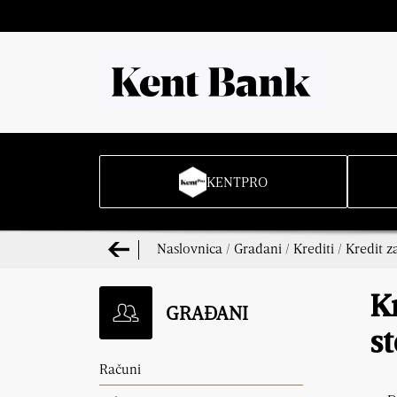
KENTPRO
Naslovnica
/
Građani
/
Krediti
/
Kredit 
K
GRAĐANI
s
Računi