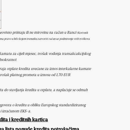
 neovisno primaju ili ne mirovinu na račun u Banci
(Korisnik
 ima pravo
u bilo kojem trenutku zatvoriti račun uz podmirenje svih troškova
 kamatu za cijeli mjesec, trošak vođenja transakcakcijskog
dnokratno).
raja otplate kredita uvećane za iznos interkalarne kamate
 trošak platnog prometa u iznosu od 1,70 EUR
a do stavljanja kredita u otplatu, a naplaćuje se odmah
 ugovora o kreditu u obliku Europskog standardiziranog
 i izračunom EKS-a.
ta i kreditnih kartica
a lista ponude kredita potrošačima