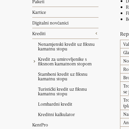
D
Paketi
R
Kartice
F
B
Digitalni novčanici
Krediti
Repr
Nenamjenski kredit uz fiksnu
Va
kamatnu stopu
Gl
Kredit za umirovljenike s
No
fiksnom kamatnom stopom
Ro
Stambeni kredit uz fiksnu
Br
kamatnu stopu
Tr
Turistički kredit uz fiksnu
se
kamatnu stopu
Tr
Lombardni kredit
(p
Na
Kreditni kalkulator
An
KentPro