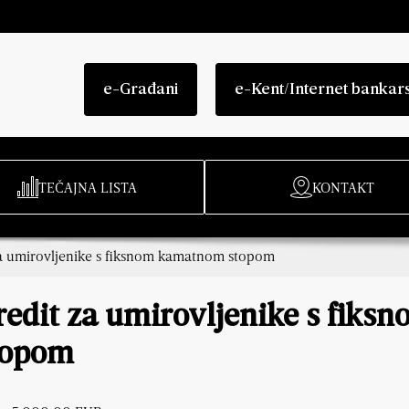
e-Građani
e-Kent/Internet bankar
TEČAJNA LISTA
KONTAKT
za umirovljenike s fiksnom kamatnom stopom
redit za umirovljenike s fik
topom