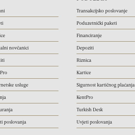
uni
Transakcijsko poslovanje
ti
Poduzetnički paketi
ice
Financiranje
talni novčanici
Depoziti
iti
Riznica
tPro
Kartice
rnetske usluge
Sigurnost kartičnog plaćanja
nja
KentPro
uranja
Turkish Desk
ti poslovanja
Uvjeti poslovanja