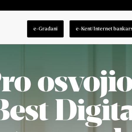
e-Građani
e-Kent/Internet bankar