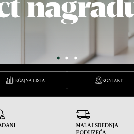
TEČAJNA LISTA
KONTAKT
AĐANI
MALA I SREDNJA
PODUZEĆA