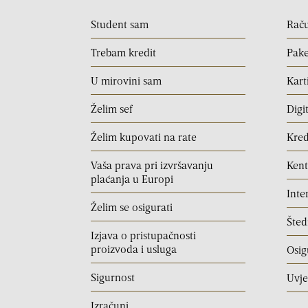
Student sam
Rač
Trebam kredit
Pake
U mirovini sam
Kart
Želim sef
Digi
Želim kupovati na rate
Kred
Vaša prava pri izvršavanju
Ken
plaćanja u Europi
Inte
Želim se osigurati
Šted
Izjava o pristupačnosti
proizvoda i usluga
Osig
Sigurnost
Uvje
Izračuni